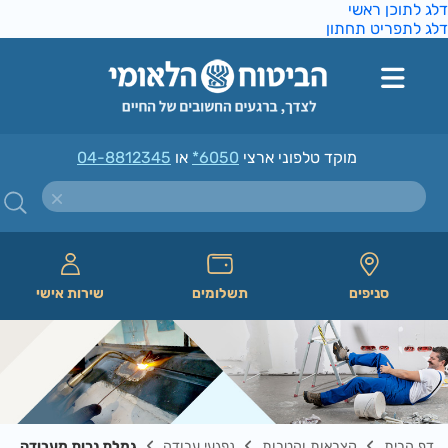
ג לתוכן ראשי
ג לתפריט תחתון
מוקד טלפוני ארצי
*6050
או
04-8812345
סניפים
תשלומים
שירות אישי
דף הבית
קצבאות והטבות
נפגעי עבודה
גמלת נכות מעבודה