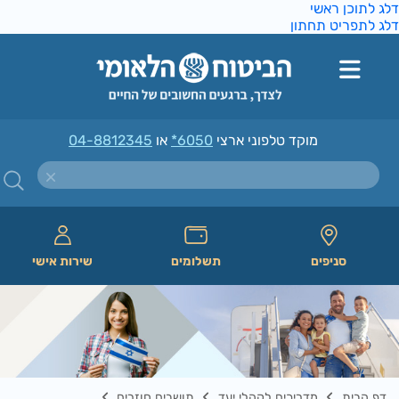
ג לתוכן ראשי
ג לתפריט תחתון
מוקד טלפוני ארצי
*6050
או
04-8812345
סניפים
תשלומים
שירות אישי
דף הבית
מדריכים לקהלי יעד
תושבים חוזרים