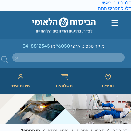
ג לתוכן ראשי
ג לתפריט תחתון
מוקד טלפוני ארצי
*6050
או
04-8812345
סניפים
תשלומים
שירות אישי
דף הבית
קצבאות והטבות
נפגעי עבודה
מי מבוטח?