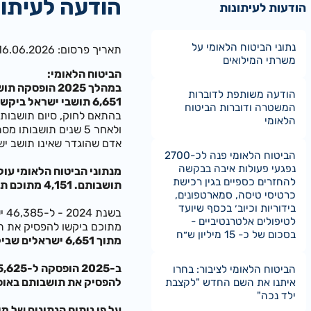
הודעה לעיתונ
הודעות לעיתונות
נתוני הביטוח הלאומי על
תאריך פרסום: 16.06.2026
משרתי המילואים
הביטוח הלאומי:
במהלך 2025 הופסקה תושבותם של 35,625 ישראלים במדינה
הודעה משותפת לדוברות
6,651 תושבי ישראל ביקשו להפסיק את התושבות שלהם במדינה באופן יזום, כ-2000 מתוכם עולים חדשים
המשטרה ודוברות הביטוח
בהתאם לחוק, סיום תושבות 
הלאומי
ולאחר 5 שנים תושבותו מסתיימת באופן אוטומטי.
אדם שהוגדר שאינו תושב ישר
הביטוח הלאומי פנה לכ-2700
נפגעי פעולות איבה בבקשה
להחזרים כספיים בגין רכישת
תושבותם. 4,151 מתוכם תושבי ישראל ו-3,605 מתוכם עולים חדשים.
כרטיסי טיסה, סמארטפונים,
בידוריות וכיוב׳ בכסף שיועד
לטיפולים אלטרנטיביים -
מתוכם ביקשו להפסיק את תושבותם באופן יזום.* *עם זאת, בשנת 5
בסכום של כ- 15 מיליון ש״ח
מתוך 6,651 ישראלים שביקשו להפסיק את תושבותם בישראל, 4,656 הם תושבי ישראל ו-1,995 הם עולים חדשים.
הביטוח הלאומי לציבור: בחרו
להפסיק את תושבותם באופן 
איתנו את השם החדש "לקצבת
ילד נכה"
על פי ניתוח הנתונים של מינהל הבי