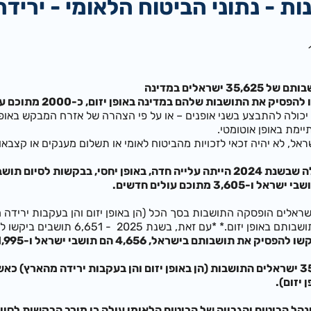
ות - נתוני הביטוח הלאומי - יריד
יכולה להתבצע בשני אופנים – או על פי הצהרה של אזרח המבקש באופן
אל, לא יהיה זכאי לזכויות מהביטוח לאומי או תשלום מענקים או קצבאו
202 - 6,651 תושבים ביקשו להפסיק באופן יזום את תושבותם– 1,105 בקשות פחות מ-2024.
יזום).
טוח והגבייה של הביטוח הלאומי עולה כי מירב הבקשות לסיום התושבות הם בטווחי גיל -40