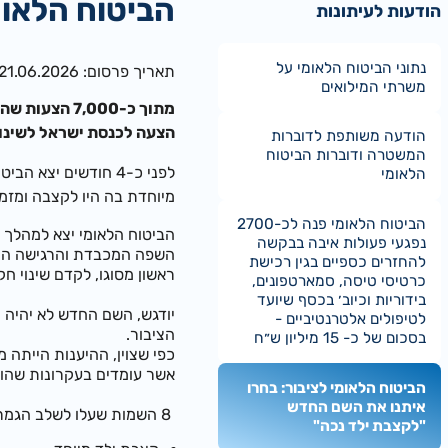
הביטוח הלאומ
הודעות לעיתונות
נתוני הביטוח הלאומי על
תאריך פרסום: 21.06.2026
משרתי המילואים
הצעה לכנסת ישראל לשינו
הודעה משותפת לדוברות
המשטרה ודוברות הביטוח
לפני כ-4 חודשים י
הלאומי
מיוחדת בה היו לקצבה ומז
הביטוח הלאומי פנה לכ-2700
הביטוח הלאומי יצא למהלך ו
נפגעי פעולות איבה בבקשה
השפה המכבדת והרגישה המקו
להחזרים כספיים בגין רכישת
ראשון מסוגו, לקדם שינוי 
כרטיסי טיסה, סמארטפונים,
בידוריות וכיוב׳ בכסף שיועד
יודגש, השם החדש לא יהיה 
לטיפולים אלטרנטיביים -
הציבור.
בסכום של כ- 15 מיליון ש״ח
אשר עומדים בעקרונות שהוג
הביטוח הלאומי לציבור: בחרו
איתנו את השם החדש
8 השמות שעלו לשלב הגמר:
"לקצבת ילד נכה"