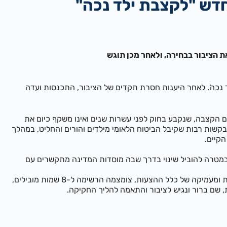
חדש "לקצבת ילד נכה"
ח הלאומי משתף את הציבור בבחירה, ולאחר מכן תוגש
 ילד נכה'. לאחר היענות חסרת תקדים של הציבור, התכנסות ועדה
שם הקצבה, שנקבע בחוק לפני עשרות שנים ואינו משקף כיום את
שות רבות שקיבל הביטוח הלאומי מילדים והורים והחליט, במהלך
הקיים.
 במטרה להוביל שינוי בדרך שבה מוסדות המדינה מתקשרים עם
כפי שצוין, ההיענות הייתה מרשימה במיוחד וכ-7,000 הצעות שונות התקבלו ולאחר בחינה מקצועית ומעמיקה של כלל ההצעות, צומצמה הרשימה ל-8 שמות מובילים,
, שם ברור ונגיש לציבור והתאמה להליך החקיקה.