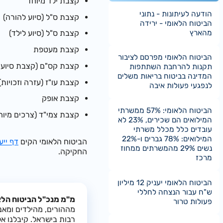
קצבת ילד מיוחד
הודעה לעיתונות - נתוני
קצבת ס"ל (סיוע להורה)
הביטוח הלאומי - ירידה
מהארץ
קצבת ס"ל (סיוע לילד)
קצבת מעטפת
הביטוח הלאומי מפרסם לציבור
קצבת קס"ם (קצבת סיוע מ
תקנות להרחבת השתתפות
המדינה בביטוח בריאות משלים
קצבת עו"ז (עזרה וזכויות)
לנפגעי פעולות איבה
קצבת אופק
הביטוח הלאומי: 57% ממשרתי
קצבת צמי"ד (צרכים מיוח
המילואים הם שכירים, 23% לא
עובדים כלל מכלל משרתי
המילואים: 78% גברים ו-22%
הביטוח הלאומי הקים
דף ייע
נשים 29% מהמשרתים ממחוז
החקיקה.
מרכז
הביטוח הלאומי יעניק 12 מיליון
ש"ח עבור הנצחה לחללי
מ"מ מנכ"ל הביטוח הלאו
פעולות טרור
מההורים, מהילדים ומא
רבות בישראל. קיבלנו א