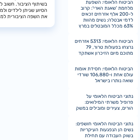
הביטוח הלאומי: השפעת
בשיתוף הציבור. חשוב ל
מלחמת 'שאגת הארי': קרוב
הסיוע שניתן לילדים ול
ל-200 אלף אזרחים זכאים
את השפה הציבורית למציא
לדמי אבטלה; נשים מהוות
63% מכלל המובטלים במרץ
הביטוח הלאומי: 5313 אזרחים
נרצחו בפעולות טרור, 79
מתוכם מיום הזיכרון אשתקד
הביטוח הלאומי: חסידת אומות
עולם אחת ו-106,880 שורדי
שואה נותרו בישראל
נתוני הביטוח הלאומי על
פרופיל משרתי המילואים:
הורים, צעירים ומובילים במשק
נתוני הביטוח הלאומי חושפים:
נשים הן הנפגעות העיקריות
בשוק העבודה עם תחילת