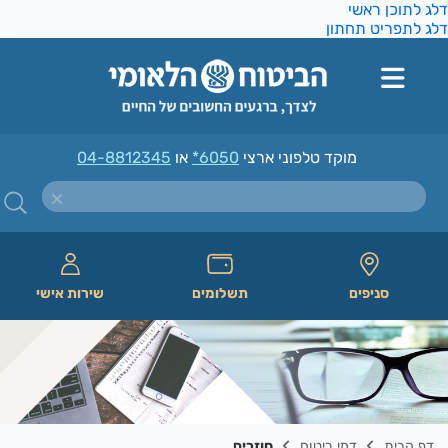
ג לתוכן ראשי
ג לתפריט תחתון
מוקד טלפוני ארצי
*6050
או
04-8812345
סניפים
תשלומים
שירות אישי
דף הבית
דמי ביטוח
חוזרים