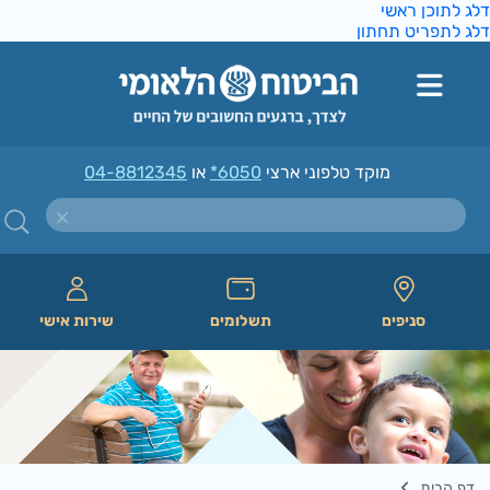
ג לתוכן ראשי
ג לתפריט תחתון
מוקד טלפוני ארצי
*6050
או
04-8812345
סניפים
תשלומים
שירות אישי
דף הבית