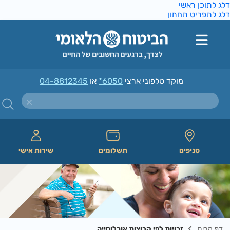
ג לתוכן ראשי
ג לתפריט תחתון
מוקד טלפוני ארצי
*6050
או
04-8812345
סניפים
תשלומים
שירות אישי
דף הבית
זכויות לפי קבוצות אוכלוסייה