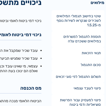
ניכויים מתשל
מילואים
שינוי בחישוב תגמולי המילואים
לשכירים שנקראו לשירות נוסף
ניכוי דמי ביטוח לאומי ובי
מ-1.5.25
ניכוי דמי ביטוח לאומי
תוספת לתגמול למשרתים
במילואים ששכרם עלה
עובד שכיר שמקבל את התג
תנאי הזכאות
עובד שכיר שמגיש תביעה א
סכום התגמול
עצמאי, מי שאינו עובד וכ
ואולם הם ינוכו בעת הה
תשלום התגמול לפי סוגי זכאים
מס הכנסה
פיצוי לעובד עצמאי
פיצוי למעסיק עבור הפרשות
הביטוח הלאומי מנכה מהתגמו
סוציאליות ודמי ביטוח