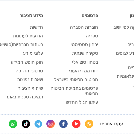
ן
פרסומים
מידע לציבור
 לפי ישוב
חוברות הסברה
חדשות
ספריה
הודעות לעתונות
ים
ירחון סטטיסטי
רשתות חברתיות(סושיאל
ע לגופים
סקירה שנתית
עלוני מידע
בטחון סוציאלי
חוק חופש המידע
יים
דוח ממדי העוני
סרטוני הדרכה
נלאומיות
הביטוח הלאומי בישראל
שאלות נפוצות
פרסומים בתמיכת הביטוח
שיתוף הציבור
הלאומי
תמיכה טכנית באתר
עיתון הגיל החדש
עקבו אחרינו