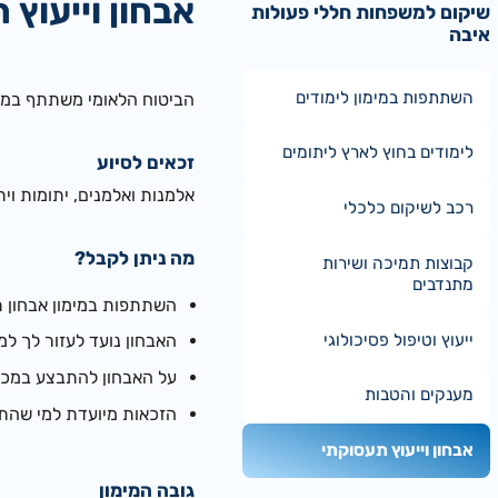
אבחון וייעוץ 
שיקום למשפחות חללי פעולות
איבה
השתתפות במימון לימודים
הביטוח הלאומי משתתף במימ
לימודים בחוץ לארץ ליתומים
זכאים לסיוע
אלמנות ואלמנים, יתומות וית
רכב לשיקום כלכלי
מה ניתן לקבל?
קבוצות תמיכה ושירות
מתנדבים
השתתפות במימון אבחון ת
ייעוץ וטיפול פסיכולוגי
האבחון נועד לעזור לך למ
על האבחון להתבצע במכון
מענקים והטבות
הזכאות מיועדת למי שהתייתמו לפני גיל 30 ונ
אבחון וייעוץ תעסוקתי
גובה המימון