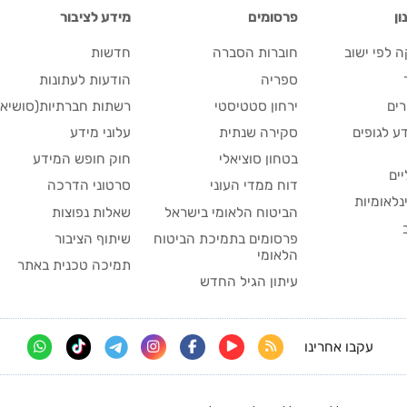
ן
פרסומים
מידע לציבור
 לפי ישוב
חוברות הסברה
חדשות
ספריה
הודעות לעתונות
ים
ירחון סטטיסטי
רשתות חברתיות(סושיאל
ע לגופים
סקירה שנתית
עלוני מידע
בטחון סוציאלי
חוק חופש המידע
יים
דוח ממדי העוני
סרטוני הדרכה
נלאומיות
הביטוח הלאומי בישראל
שאלות נפוצות
פרסומים בתמיכת הביטוח
שיתוף הציבור
הלאומי
תמיכה טכנית באתר
עיתון הגיל החדש
עקבו אחרינו