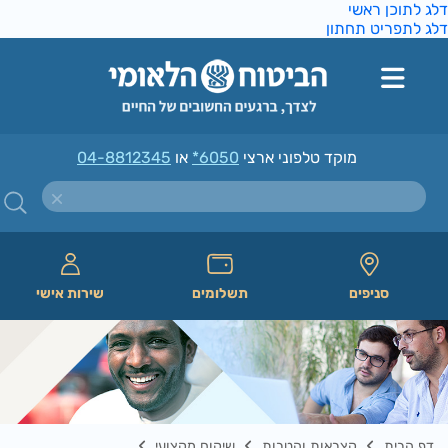
ג לתוכן ראשי
ג לתפריט תחתון
מוקד טלפוני ארצי
*6050
או
04-8812345
סניפים
תשלומים
שירות אישי
דף הבית
קצבאות והטבות
שיקום מקצועי