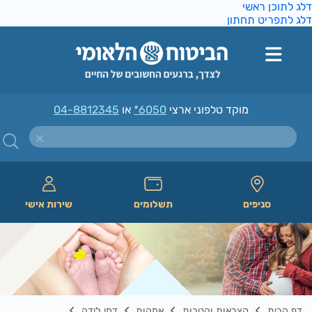
ג לתוכן ראשי
ג לתפריט תחתון
מוקד טלפוני ארצי
*6050
או
04-8812345
סניפים
תשלומים
שירות אישי
דף הבית
קצבאות והטבות
אמהות
דמי לידה