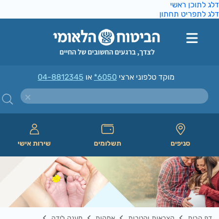
ג לתוכן ראשי
ג לתפריט תחתון
מוקד טלפוני ארצי
*6050
או
04-8812345
סניפים
תשלומים
שירות אישי
דף הבית
קצבאות והטבות
אמהות
מענק לידה