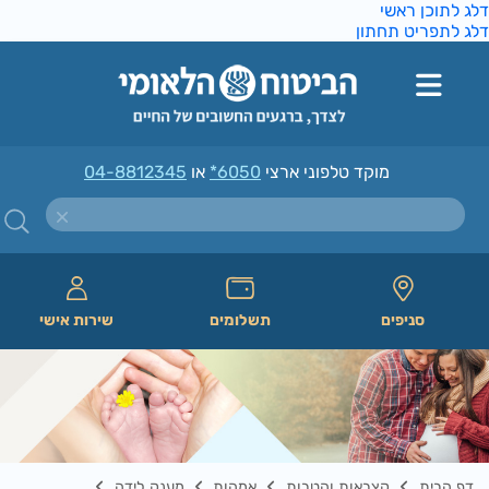
ג לתוכן ראשי
ג לתפריט תחתון
מוקד טלפוני ארצי
*6050
או
04-8812345
סניפים
תשלומים
שירות אישי
דף הבית
קצבאות והטבות
אמהות
מענק לידה