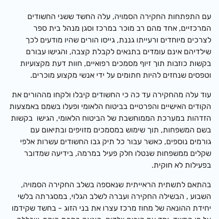
עם התפתחות החקירה הסמויה, עלה החשד ששני החשודים
המרכזיים, אחד מהם רב מוכר במרכז וסגן מנהל בית ספר
לצרכים מיוחדים ורעייתו גננת, גייסו הורים שהיו מודעים לכך
שילדיהם אינם עומדים בתנאים לקבלת קצבה, והגישו עבורם
בקשות כוזבות תוך זיוף מסמכים רפואיים, חוות דעת מקצועיות
וטפסים שנחזים להיות חתומים על ידי אנשי מקצוע מוכרים.
עוד עלה מהחקירה עד כה כי החשודים קיבלו ולקחו מההורים את
הקודים האישיים והפרטיים בביטוח הלאומי ופעלו בשמם באמצעות
הזדהות במערכת הממוחשבת של הביטוח הלאומי, הגישו בקשות
בשם המשפחות, תוך שימוש במסמכים מזויפים ובתיאום עם
גורמים נוספים, כאשר עבור כל תיק גבו החשודים עשרות אלפי
שקלים ממשפחות שנטלו חלק פעיל במרמה, בידיעה שמדובר
בפעילות לא חוקית.
בהתאם לתשתית הראייתית שנאספה בשלב החקירה הסמויה,
השבוע , הבשילה החקירה ועברה לשלב הגלוי, במסגרתה בלשי
יחידת ההונאה של מחוז מרכז עצרו את בני הזוג - בחשד שקידמו