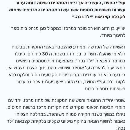
עפ״י החשד, העצורים אך זייפו מסמכים בשיטה דומה עבור
עשרות משפחות נוספות אשר עשו במסמכים המזויפים שימוש
לקבלת קצבאות ״ילד נכה.״
יצויין, בן הזוג הוא רב מוכר במרכז ובמקביל סגן מנהל בית ספר
לחינוך מיוחד.
ראשיתה של הפרשה, ממידע שהצטבר באגף החקירות בביטוח
הלאומי שהעלה חשד כי בני הזוג בשנות ה 30 לחייהם, קיבלו
במרמה קצבאות ״ילד נכה״, באמצעות זיוף מסמכים רפואיים
המצביעים לכאורה על אוטיזם ושימוש בהם תוך הצגת מצג שווא ,
ביודעם כי אינם עומדים בקריטריונים הקבועים בחוק וחלקם ללא
לקות כלל. עפ״י החשד, בני הזוג ביצעו פעולות אלה גם עבור
משפחות נוספות רבות.
שוטרי יחידת ההונאה והפשיעה המקוונת של מחוז מרכז, יחד עם
חוקרי הביטוח הלאומי ופקיד שומה חקירות מרכז ברשות המיסים,
ניהלו במשך כשנה חקירה סמויה משותפת, במהלכה הצליחו
כאמור לחשוף הונאה בהיקף מיליוני שקלים בלקיחת קצבאות 'ילד
נכה'.