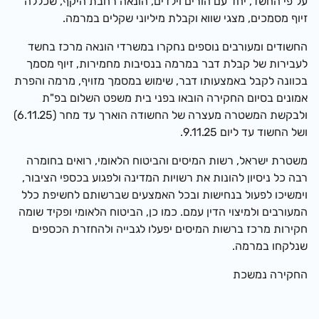
על פי החשד, יחד עם הורים וילדים, הונאה רחבת היקף, שכללה
זיוף מסמכים, מצגי שווא וקבלת מיליוני שקלים במרמה.
החשודים ומעורבים נוספים נחקרו במשרדי הונאה מרכז בחשד
לעבירות של קבלת דבר במרמה בנסיבות מחמירות, זיוף מסמך
בכוונה לקבל באמצעותו דבר, שימוש במסמך מזויף, מרמה והפרת
אמונים בסיום החקירה הובאו בפני בית משפט השלום בפ"ת
ולבקשת המשטרה מעצרה של החשודה הוארך עד מחר (6.11.25)
ושל החשוד עד ליום 9.11.25.
משטרת ישראל, רשות המיסים והביטוח הלאומי, רואים בחומרה
רבה כל ניסיון להונות את רשויות המדינה ולפגוע בכספי הציבור,
וימשיכו לפעול בנחישות ובכל האמצעים שברשותם לחשיפת כלל
המעורבים ולמיצוי הדין עמם. כמו כן, הביטוח הלאומי ופקיד שומה
חקירות מרכז ברשות המיסים יפעלו לגבייה ולהחזרת הכספים
שנלקחו במרמה.
החקירה נמשכת