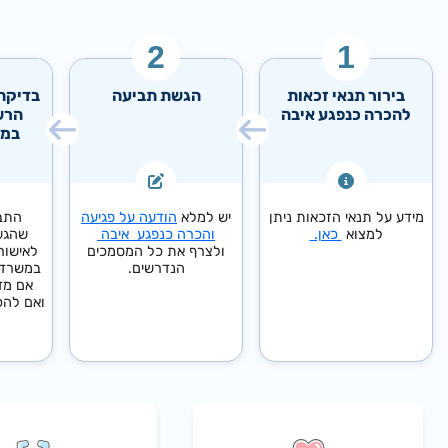
בירור תנאי זכאות
הגשת תביעה
בדיקת 
להכרה כנפגע איבה
הרש
במש
מידע על תנאי הזכאות ניתן
יש למלא
הודעה על פגיעה
התב
למצוא
כאן.
והכרה כנפגע איבה
שהגשת
ולצרף את כל המסמכים
לאישור
הנדרשים.
במשרד 
אם מד
ואם להכ