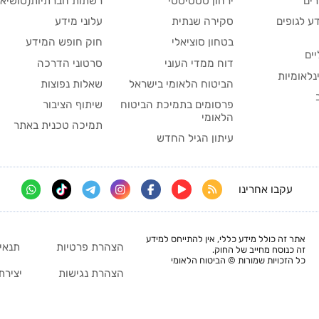
ים
ירחון סטטיסטי
רשתות חברתיות(סושיאל
ע לגופים
סקירה שנתית
עלוני מידע
בטחון סוציאלי
חוק חופש המידע
יים
דוח ממדי העוני
סרטוני הדרכה
נלאומיות
הביטוח הלאומי בישראל
שאלות נפוצות
פרסומים בתמיכת הביטוח
שיתוף הציבור
הלאומי
תמיכה טכנית באתר
עיתון הגיל החדש
עקבו אחרינו
אתר זה כולל מידע כללי, אין להתייחס למידע
הצהרת פרטיות
תנאי
זה כנוסח מחייב של החוק.
כל הזכויות שמורות © הביטוח הלאומי
הצהרת נגישות
יצירת