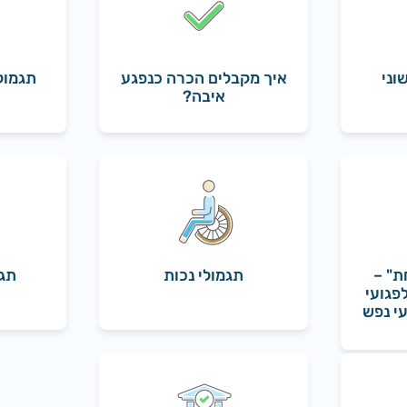
וני
איך מקבלים הכרה כנפגע
תגמול
איבה?
ת" –
תגמולי נכות
תגמ
פגועי
י נפש