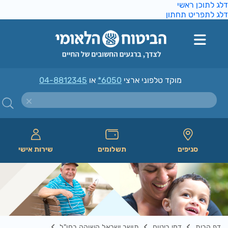
ג לתוכן ראשי
ג לתפריט תחתון
מוקד טלפוני ארצי
*6050
או
04-8812345
סניפים
תשלומים
שירות אישי
דף הבית
דמי ביטוח
תושב ישראל השוהה בחו"ל