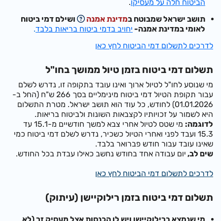
הביטוח חלה על מעסיקו
.
תושב ישראל שמבוטח ב
מדינת אמנה
ושילם דמי ביטוח
לאומי במדינת אמנה-
יחויב בדמי ביטוח בריאות בלבד
.
לדרכים לתשלום דמי הביטוח לחץ כאן
תשלום דמי ביטוח בזמן טיול ממושך בחו"ל
מי שנוסע לחו"ל לטיול ארוך ואינו עובד בתקופה זו, נדרש לשלם
עבור תקופת הטיול
דמי ביטוח מינימליים בסך
266 ש"ח (החל ב-
01.01.2026)
לחודש
, כל עוד הוא תושב ישראל. מטרת התשלום
היא לשמור על זכויותיו לקצבאות השונות ולביטוח בריאות.
לדוגמה:
מי שטס לטיול אחרי צבא למשך חודשיים מ-15.1 עד
15.3 ועבד לפני ואחרי הטיול כשכיר, נדרש לשלם דמי ביטוח כמי
שאינו עובד עבור חודש פברואר בלבד.
שים לב,
יום עבודה אחד בחודש נחשב כאילו עבדת בכל החודש.
לדרכים לתשלום דמי הביטוח לחץ כאן
תשלום דמי ביטוח בזמן רילוקיישן (עיתוק)
מי שנמצא ברילוקיישן ויש לו הכנסות אצל מעסיק זר (לא