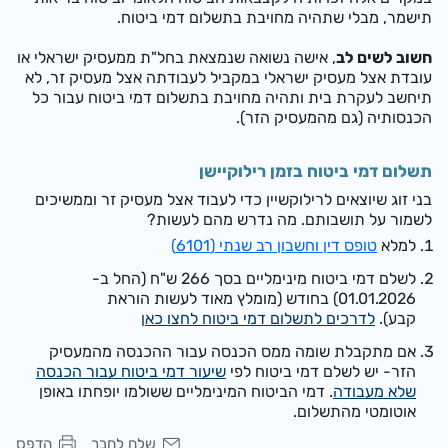
תישמר, מבלי שתהיה מחויבת בתשלום דמי ביטוח.
חשוב לשים לב
, אישה נשואה שנמצאת בחל"ת ממעסיק ישראלי או
עובדת אצל מעסיק ישראלי במקביל לעבודתה אצל מעסיק זר, לא
תיחשב לעקרת בית ותהיה מחויבת בתשלום דמי ביטוח עבור כל
הכנסותיה (גם מהמעסיק הזר).
תשלום דמי ביטוח בזמן רילוקיישן
בני זוג שיוצאים לרילוקשיין כדי לעבוד אצל מעסיק זר וממשיכים
לשמור על תושבותם. מה נדרש מהם לעשות?
למלא
טופס דין וחשבון רב שנתי (
6101)
לשלם דמי ביטוח מינימליים בסך
266 ש"ח (החל ב-
01.01.2026)
בחודש (מומלץ מאוד לעשות הוראת
קבע).
לדרכים לתשלום דמי ביטוח לחצו כאן
אם מתקבלת שומה ממס הכנסה עבור ההכנסה מהמעסיק
הזר- יש לשלם דמי ביטוח לפי
שיעור דמי ביטוח עבור הכנסה
שלא מעבודה
.
דמי הביטוח המינימליים ששולמו יופחתו באופן
אוטומטי מהתשלום.
שלח לחבר
הדפס