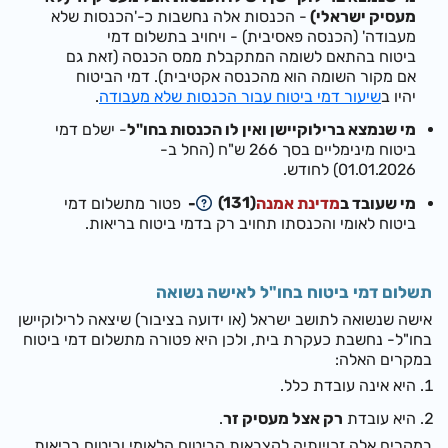
מעסיק ישראלי)
- הכנסות אלה נחשבות כ-'הכנסות שלא
מעבודה' (הכנסה פאסיבית) -
ו
יחויב בתשלום
דמי
ביטוח
בהתאם לשומה המתקבלת ממס הכנסה (זאת גם
אם מקור השומה הוא מהכנסה אקטיבית). דמי הביטוח
יהיו ב
שיעור דמי ביטוח עבור הכנסות שלא מעבודה
.
מי שנמצא ברילוקיישן ואין לו הכנסות בחו"ל
- ישלם דמי
ביטוח מינימליים בסך
266 ש"ח (החל ב-
01.01.2026)
לחודש.
(131)
מי שעובד
ב
מדינת אמנה
-
פטור מתשלום דמי
ביטוח לאומי והכנסתו תחויב רק בדמי ביטוח בריאות.
תשלום דמי ביטוח בחו"ל לאישה נשואה
אישה שנשואה לתושב ישראל (או ידועה בציבור) שיצאה לרילוקיישן
בחו"ל- נחשבת כעקרת בית, ולכן היא פטורה מתשלום דמי ביטוח
במקרים האלה:
היא אינה עובדת כלל.
היא עובדת
ר
ק אצל
מעסיק זר
.
במקרים אלה זכויותיה לקצבאות הביטוח הלאומי וביטוח בריאות