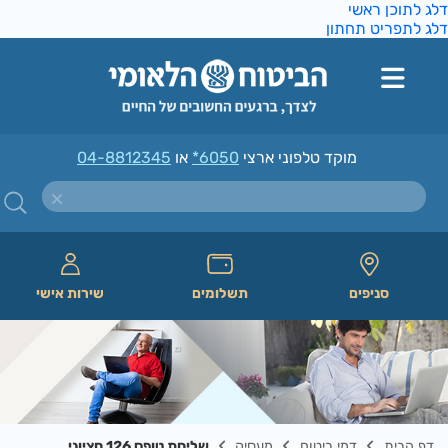
ג לתוכן ראשי
ג לתפריט תחתון
מוקד טלפוני ארצי
*6050
או
04-8812345
סניפים
תשלומים
שירות אישי
דף הבית
דמי ביטוח
מעסיק
שליחת טופס 126 חציוני