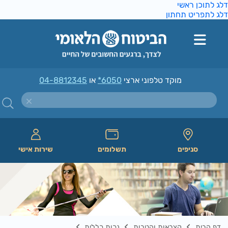
ג לתוכן ראשי
ג לתפריט תחתון
מוקד טלפוני ארצי
*6050
או
04-8812345
סניפים
תשלומים
שירות אישי
דף הבית
קצבאות והטבות
נכות כללית