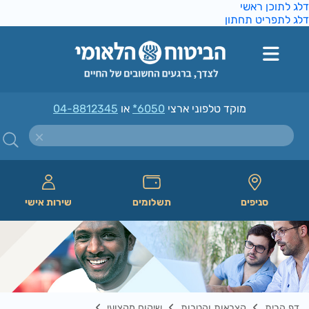
ג לתוכן ראשי
ג לתפריט תחתון
מוקד טלפוני ארצי
*6050
או
04-8812345
סניפים
תשלומים
שירות אישי
דף הבית
קצבאות והטבות
שיקום מקצועי