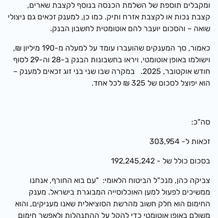
ומקבלים תוספת של השלמת הכנסה בנוסף לקצבת שארים,
קצבת נכות או לקצבת אזרח ותיק. כמו כן, למענק זכאים גם ניצולי
שואה – והסכום יועבר להם אוטומטית לחשבון הבנק.
כאמור, סך המענקים שהועברו עומד על למעלה מ-190 מיליון ₪,
וישולמו באופן אוטומטי, ויראו בחשבונות הבנק ב-28 וה-29 לסוף
חודש אוקטובר, 2025. במקרה שבו שני בני זוג זכאים למענק –
הוא יפוצל לסכום של 325 ₪ לכל אחד.
סה"כ:
זכאות ל- 303,954
בסכום כולל של - 192,245,242
צביקה כהן, מנכ"ל הביטוח הלאומי: "עם בוא החורף, אנחנו
ממשיכים לפעול למען האוכלוסייה המבוגרת בישראל. מענק
החימום הוא חלק חשוב מהרשת הסוציאלית שאנו מעניקים, והוא
משולם באופן אוטומטי כדי להקל על ההתנהלות ולאפשר חימום