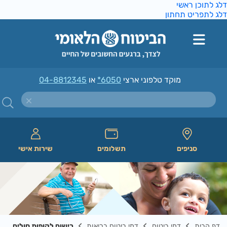
ג לתוכן ראשי
ג לתפריט תחתון
מוקד טלפוני ארצי
*6050
או
04-8812345
סניפים
תשלומים
שירות אישי
דף הבית
דמי ביטוח
דמי ביטוח בריאות
רישום לקופות חולים