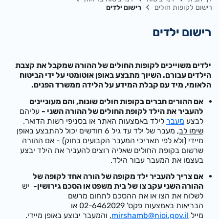
רישום לקופות חולים
רישום ילדים
רישום ילדים
ילדים משוייכים לקופות החולים של ההורה שמקבל את קצבת
הילדים עבורם.​ השיוך מתבצע באופן אוטומטי על ידי הביטוח
הלאומי, מיד עם קבלת המידע על הלידה ממשרד הפנים.
אם ההורים חברים בקופות חולים שונות, והם מעוניינים
להעביר את הילד לקופת החולים של ההורה השני -
עליהם
לבצע
מעבר
לילד באמצעות האתר או בסניפי רשות הדואר.
שימו לב
, מעבר של ילד עד גיל 6 חודשים יכול להתבצע באופן
מיידי (ולא לפי תאריכי
המעבר הקבועים בחוק) - אם
ההורה
שרשום
בקופ
ת החולים ש
אליה
רוצים ל
העביר
את ה
יל
ד
יבצע
בעצמו
את המעבר עבור הי
ל
ד.
אם צריך להעביר ילד מקופה של הורה אחד לקופה של
ההורה השני עקב צו של בית משפט או הסכם גירושין-
יש
לשלוח את הצו או את ההסכם לתחום מרשם
הבריאות באמצעות פקס' 02-6462029 או
מייל
mirshamb@nioi.gov.il
, והמעבר יבוצע באופן מיידי.