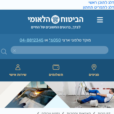
ג לתוכן ראשי
ג לתפריט תחתון
מוקד טלפוני ארצי
*6050
או
04-8812345
סניפים
תשלומים
שירות אישי
דף הבית
קצבאות והטבות
נפגעי עבודה