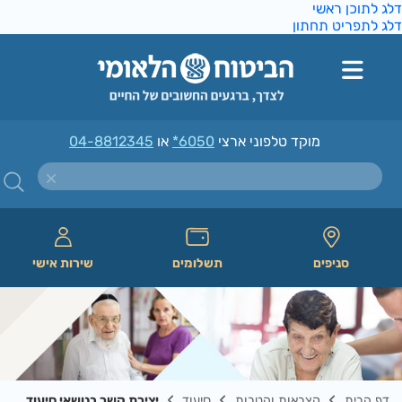
ג לתוכן ראשי
ג לתפריט תחתון
מוקד טלפוני ארצי
*6050
או
04-8812345
סניפים
תשלומים
שירות אישי
דף הבית
קצבאות והטבות
סיעוד
יצירת קשר בנושאי סיעוד