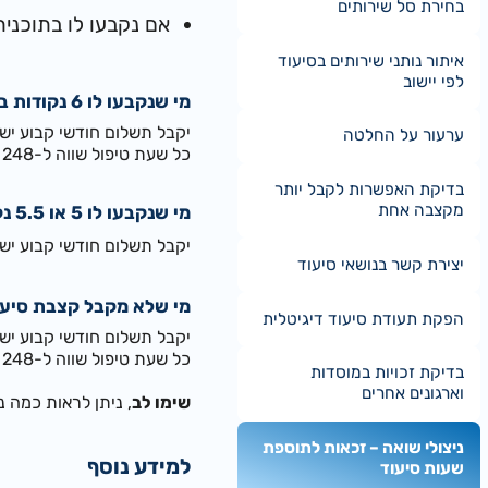
בחירת סל שירותים
אם נקבעו לו בתוכנית
איתור נותני שירותים בסיעוד
לפי יישוב
מי שנקבעו לו 6 נקודות בהערכת התלות לסיעוד והוא מקבל קצבת סיעוד מופחתת בגלל הכנסות בסכום שאינו עולה על 2,000 ש"ח בחודש
יקבל תשלום חודשי קבוע ישירות לחשב
ערעור על החלטה
כל שעת טיפול שווה ל-
248 ש"ח (החל ב- 01.04.2026)
בדיקת האפשרות לקבל יותר
מקצבה אחת
מי שנקבעו לו 5 או 5.5 נקודות בהערכת התלות לסיעוד והוא מקבל קצבת סיעוד מלאה בשירותים או בכסף
יקבל תשלום חודשי קבוע ישי
יצירת קשר בנושאי סיעוד
מי שלא מקבל קצבת סיעוד כי צבר 1.5 או 2 נקו
הפקת תעודת סיעוד דיגיטלית
יקבל תשלום חודשי קבוע ישירות לחש
כל שעת טיפול שווה ל-
248 ש"ח (החל ב- 01.04.2026)
בדיקת זכויות במוסדות
וארגונים אחרים
שימו לב
, ניתן לראות כמה 
ניצולי שואה – זכאות לתוספת
למידע נוסף
שעות סיעוד