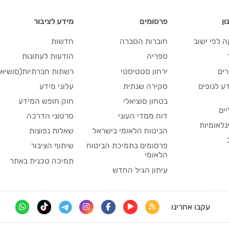
ן
פרסומים
מידע לציבור
 לפי ישוב
חוברות הסברה
חדשות
ספריה
הודעות לעתונות
ים
ירחון סטטיסטי
רשתות חברתיות(סושיאל
ע לגופים
סקירה שנתית
עלוני מידע
בטחון סוציאלי
חוק חופש המידע
יים
דוח ממדי העוני
סרטוני הדרכה
נלאומיות
הביטוח הלאומי בישראל
שאלות נפוצות
פרסומים בתמיכת הביטוח
שיתוף הציבור
הלאומי
תמיכה טכנית באתר
עיתון הגיל החדש
עקבו אחרינו