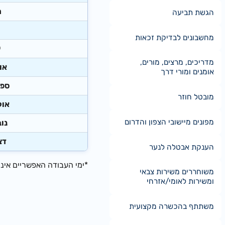
​
הגשת תביעה
​
מחשבונים לבדיקת זכאות
​
מדריכים, מרצים, מורים,
​א
אומנים ומורי דרך
​ספ
מובטל חוזר
​או
מפונים מיישובי הצפון והדרום
​נו
​ד
הענקת אבטלה לנער
*ימי העבודה האפשריים אינ
משוחררים משירות צבאי
ומשירות לאומי/אזרחי
משתתף בהכשרה מקצועית