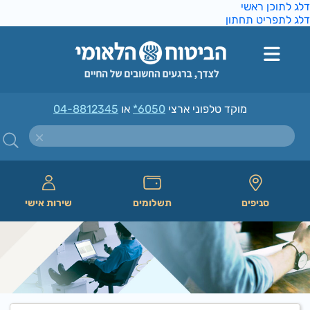
ג לתוכן ראשי
ג לתפריט תחתון
מוקד טלפוני ארצי
*6050
או
04-8812345
סניפים
תשלומים
שירות אישי