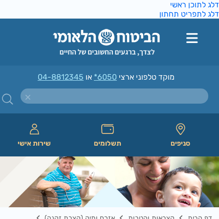
ג לתוכן ראשי
ג לתפריט תחתון
מוקד טלפוני ארצי
*6050
או
04-8812345
סניפים
תשלומים
שירות אישי
דף הבית
קצבאות והטבות
אזרח ותיק (קצבת זקנה)