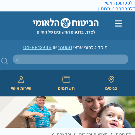
ג לתוכן ראשי
ג לתפריט תחתון
מוקד טלפוני ארצי
*6050
או
04-8812345
סניפים
תשלומים
שירות אישי
דף הבית
קצבאות והטבות
ילד נכה