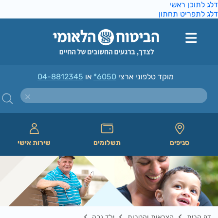
ג לתוכן ראשי
ג לתפריט תחתון
מוקד טלפוני ארצי
*6050
או
04-8812345
סניפים
תשלומים
שירות אישי
דף הבית
קצבאות והטבות
ילד נכה